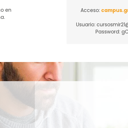
so en
Acceso:
campus.g
a.
Usuario: cursosmir2
Password: g