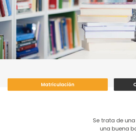
Matriculación
C
Se trata de un
una buena ba