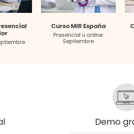
C
resencial
Curso MIR España
dor
Presencial u online:
Septiembre
Septiembre
al
Demo gra