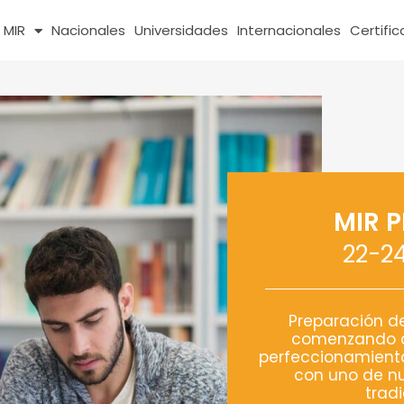
MIR
Nacionales
Universidades
Internacionales
Certifi
MIR 
22-2
Preparación d
comenzando c
perfeccionamient
con uno de nu
tradi