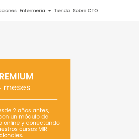
caciones
Enfermería
Tienda
Sobre CTO
PREMIUM
4 meses
esde 2 años antes,
on un módulo de
o online y conectando
estros cursos MIR
cionales.