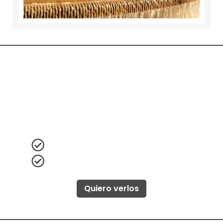
CURSOS NACIONALES
Prepárate para
acceder a la
Especialidad Médica o Habilitarte
Profesionalmente en Ecuador.
Curso Postgrados Ecuador
Habilitación profesional de medicina
Quiero verlos