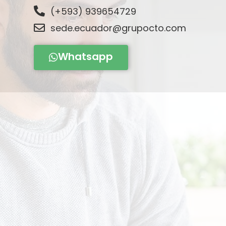
(+593) 939654729
sede.ecuador@grupocto.com
Whatsapp