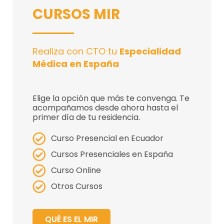
Ahora con tu curso
CURSOS MIR
MIR CTO,
GESTIONAMOS TU
HOMOLOGACIÓN
Realiza con CTO tu
Especialidad
Garantía homologación:
Médica en España
repite GRATIS el curso MIR
online,
si no te llegó a tiempo.
Elige la opción que más te convenga. Te
Consúltanos
acompañamos desde ahora hasta el
primer día de tu residencia.
Curso Presencial en Ecuador
Cursos Presenciales en España
Curso Online
Otros Cursos
QUÉ ES EL MIR