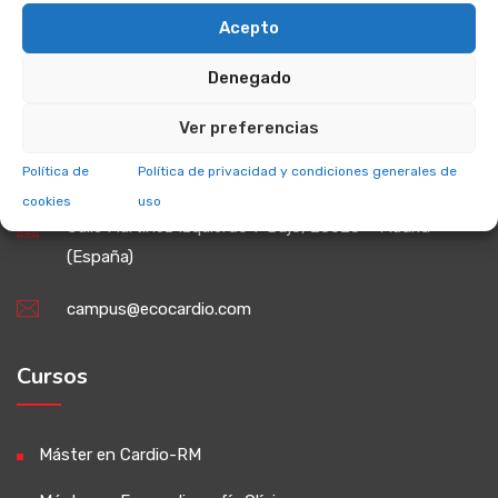
Acepto
Denegado
Ver preferencias
Dirección
Política de
Política de privacidad y condiciones generales de
cookies
uso
Calle Martinez Izquierdo 7 Bajo, 28028 – Madrid
(España)
campus@ecocardio.com
Cursos
Máster en Cardio-RM