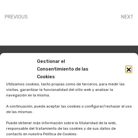
PREVIOUS
NEXT
Gestionar el
Consentimiento de las
Cookies
Utilizamos cookies, tanto propias como de terceros, para medir las
visitas, garantizar la funcionalidad del sitio web y analizar la
El
Campus de Imagen cardíaca
está basado en la
navegación en la misma.
creación de cursos de formación online de diversos niveles
A continuación, puede aceptar las cookies o configurar/rechazar el uso
de complejidad, utilizando los recursos más actuales que
de las mismas.
pone a nuestra disposición CTO, empresa líder en formación
Puede obtener más información sobre la titularidad de la web,
sanitaria
responsable del tratamiento de las cookies y de sus datos de
contacto en nuestra Política de Cookies.