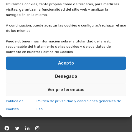
Utilizamos cookies, tanto propias como de terceros, para medir las
visitas, garantizar la funcionalidad del sitio web y analizar la
navegación en la misma.
A continuación, puede aceptar las cookies o configurar/rechazar el uso
de las mismas.
Puede obtener más información sobre la titularidad de la web,
responsable del tratamiento de las cookies y de sus datos de
contacto en nuestra Política de Cookies.
Acepto
El
Campus de Imagen cardíaca
está basado en la
Denegado
creación de cursos de formación online de diversos niveles
de complejidad, utilizando los recursos más actuales que
Ver preferencias
pone a nuestra disposición CTO, empresa líder en formación
sanitaria
Política de
Política de privacidad y condiciones generales de
cookies
uso