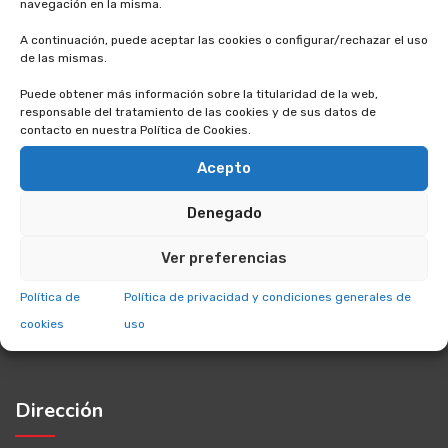
navegación en la misma.
A continuación, puede aceptar las cookies o configurar/rechazar el uso
de las mismas.
Puede obtener más información sobre la titularidad de la web,
responsable del tratamiento de las cookies y de sus datos de
contacto en nuestra Política de Cookies.
El
Campus de Imagen cardíaca
está basado en la
creación de cursos de formación online de diversos niveles
Acepto
de complejidad, utilizando los recursos más actuales que
Denegado
pone a nuestra disposición CTO, empresa líder en formación
sanitaria
Ver preferencias
Política de
Política de privacidad y condiciones generales de
cookies
uso
Dirección