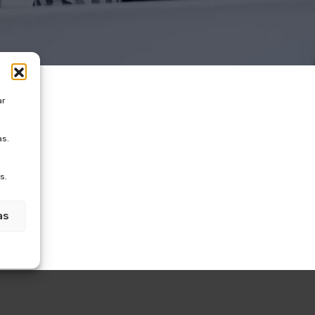
ar
as.
s.
as