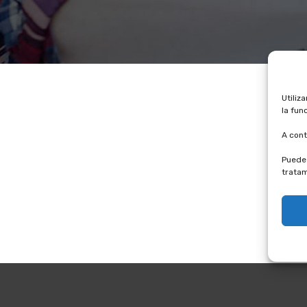
Utiliz
la fun
A cont
Puede 
tratam