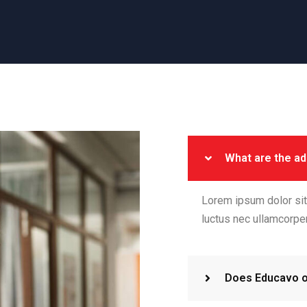
What are the a
Lorem ipsum dolor sit a
luctus nec ullamcorper
Does Educavo o