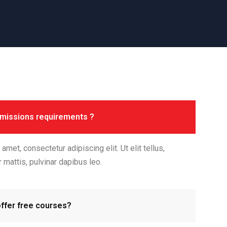
dmissions requirements ?
met, consectetur adipiscing elit. Ut elit tellus,
 mattis, pulvinar dapibus leo.
ffer free courses?