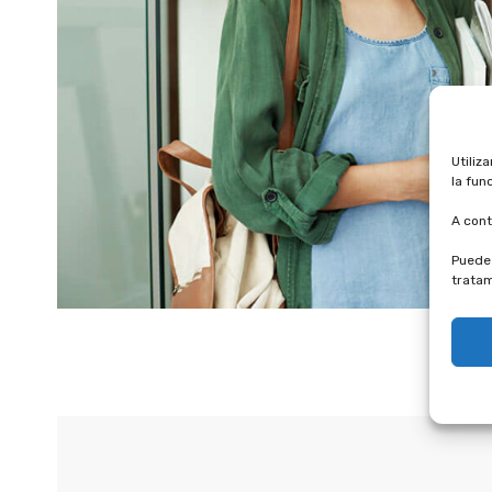
Utiliz
la fun
A cont
Puede 
tratam