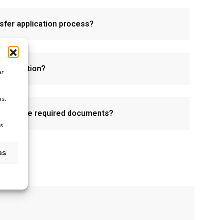
nsfer application process?
e education?
ar
as.
ubmit the required documents?
s.
as